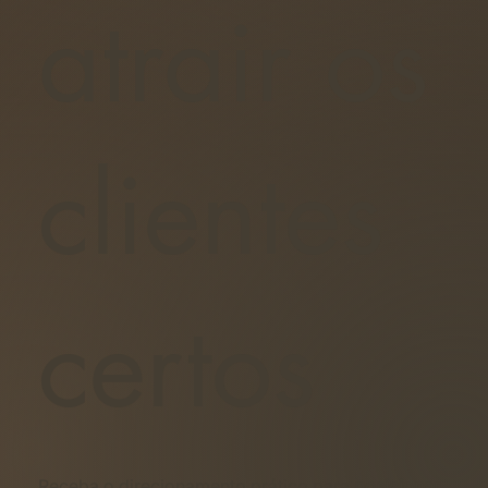
atrair os
clientes
certos
Receba o direcionamento prático para
posicionar