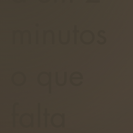
minutos
o que
falta