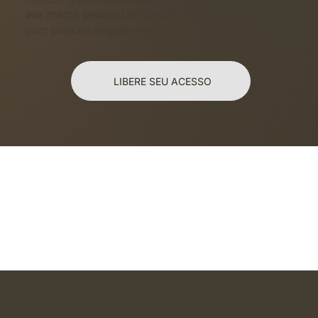
sua marca pessoal no digital e vender,
mesmo
com poucos seguidores.
LIBERE SEU ACESSO
Criado por Liana Réquia e Studio
Jornê. Todos os direitos
reservados.